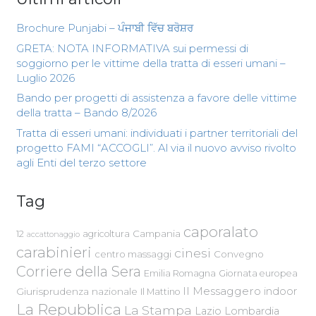
Brochure Punjabi – ਪੰਜਾਬੀ ਵਿੱਚ ਬਰੋਸ਼ਰ
GRETA: NOTA INFORMATIVA sui permessi di
soggiorno per le vittime della tratta di esseri umani –
Luglio 2026
Bando per progetti di assistenza a favore delle vittime
della tratta – Bando 8/2026
Tratta di esseri umani: individuati i partner territoriali del
progetto FAMI “ACCOGLI”. Al via il nuovo avviso rivolto
agli Enti del terzo settore
Tag
caporalato
Campania
12
agricoltura
accattonaggio
carabinieri
cinesi
centro massaggi
Convegno
Corriere della Sera
Emilia Romagna
Giornata europea
Il Messaggero
indoor
Giurisprudenza nazionale
Il Mattino
La Repubblica
La Stampa
Lazio
Lombardia