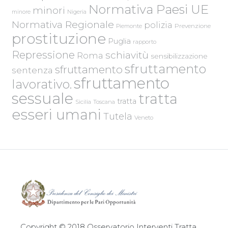
Normativa Paesi UE
minori
Nigeria
minore
Normativa Regionale
polizia
Piemonte
Prevenzione
prostituzione
Puglia
rapporto
Repressione
schiavitù
Roma
sensibilizzazione
sfruttamento
sfruttamento
sentenza
sfruttamento
lavorativo.
sessuale
tratta
tratta
Sicilia
Toscana
esseri umani
Tutela
Veneto
Copyright © 2018 Osservatorio Interventi Tratta