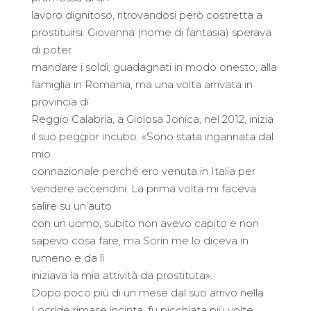
lavoro dignitoso, ritrovandosi però costretta a
prostituirsi. Giovanna (nome di fantasia) sperava
di poter
mandare i soldi, guadagnati in modo onesto, alla
famiglia in Romania, ma una volta arrivata in
provincia di
Reggio Calabria, a Gioiosa Jonica, nel 2012, inizia
il suo peggior incubo. «Sono stata ingannata dal
mio
connazionale perché ero venuta in Italia per
vendere accendini. La prima volta mi faceva
salire su un’auto
con un uomo, subito non avevo capito e non
sapevo cosa fare, ma Sorin me lo diceva in
rumeno e da lì
iniziava la mia attività da prostituta».
Dopo poco più di un mese dal suo arrivo nella
Locride rimase incinta, fu picchiata più volte,