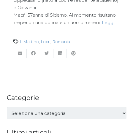
Oppedisano (nato a Locri e residente a Siderno),
e Giovanni
Macrì, 57enne di Siderno. Al momento risultano
irreperibili una donna e un uomo rumeni.
Leggi…
Il Mattino
,
Locri
,
Romania
Categorie
Categorie
Ultimi articoli