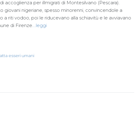
 di accoglienza per illmigrati di Montesilvano (Pescara).
to giovani nigeriane, spesso minorenni, convincendole a
do a riti vodoo, poi le riducevano alla schiavitù e le avviavano
omune di Firenze.
…leggi
ratta esseri umani