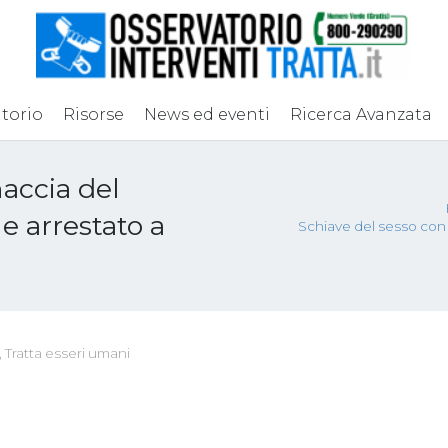
torio
Risorse
News ed eventi
Ricerca Avanzata
accia del
ne arrestato a
Schiave del sesso con l
,
Tratta esseri umani