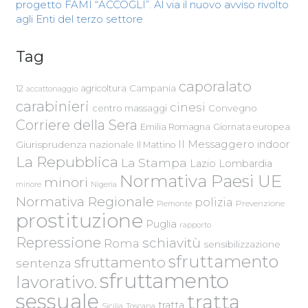
progetto FAMI “ACCOGLI”. Al via il nuovo avviso rivolto
agli Enti del terzo settore
Tag
caporalato
Campania
12
agricoltura
accattonaggio
carabinieri
cinesi
centro massaggi
Convegno
Corriere della Sera
Emilia Romagna
Giornata europea
Il Messaggero
indoor
Giurisprudenza nazionale
Il Mattino
La Repubblica
La Stampa
Lazio
Lombardia
Normativa Paesi UE
minori
Nigeria
minore
Normativa Regionale
polizia
Piemonte
Prevenzione
prostituzione
Puglia
rapporto
Repressione
schiavitù
Roma
sensibilizzazione
sfruttamento
sfruttamento
sentenza
sfruttamento
lavorativo.
sessuale
tratta
tratta
Sicilia
Toscana