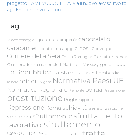
progetto FAMI “ACCOGLI”. Al via il nuovo avviso rivolto
agli Enti del terzo settore
Tag
caporalato
Campania
12
agricoltura
accattonaggio
carabinieri
cinesi
centro massaggi
Convegno
Corriere della Sera
Emilia Romagna
Giornata europea
Il Messaggero
indoor
Giurisprudenza nazionale
Il Mattino
La Repubblica
La Stampa
Lazio
Lombardia
Normativa Paesi UE
minori
Nigeria
minore
Normativa Regionale
polizia
Piemonte
Prevenzione
prostituzione
Puglia
rapporto
Repressione
schiavitù
Roma
sensibilizzazione
sfruttamento
sfruttamento
sentenza
sfruttamento
lavorativo.
sessuale
tratta