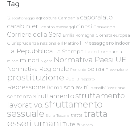
Tag
caporalato
Campania
12
agricoltura
accattonaggio
carabinieri
cinesi
centro massaggi
Convegno
Corriere della Sera
Emilia Romagna
Giornata europea
Il Messaggero
indoor
Giurisprudenza nazionale
Il Mattino
La Repubblica
La Stampa
Lazio
Lombardia
Normativa Paesi UE
minori
Nigeria
minore
Normativa Regionale
polizia
Piemonte
Prevenzione
prostituzione
Puglia
rapporto
Repressione
schiavitù
Roma
sensibilizzazione
sfruttamento
sfruttamento
sentenza
sfruttamento
lavorativo.
sessuale
tratta
tratta
Sicilia
Toscana
esseri umani
Tutela
Veneto