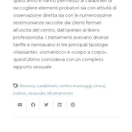
quest’anno e hanno permesso ai carabinieri di
raccogliere elementi probatori sia con attività di
osservazione diretta sia con le numerosissime
testimonianze raccolte dai clienti fermati
all’uscita del centro, dall’operaio al libero
professionista. I trattamenti avevano diverse
tariffe e rientravano in tre principali tipologie:
«rilassante», «romantico» e «corpo a corpo»,
quest’ultimo coincideva con un completo
rapporto sessuale.
Brescia
,
carabinieri
,
centro massaggi
,
cinesi
,
indoor
,
sessuale
,
sfruttamento