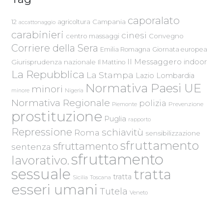
caporalato
Campania
12
agricoltura
accattonaggio
carabinieri
cinesi
centro massaggi
Convegno
Corriere della Sera
Emilia Romagna
Giornata europea
Il Messaggero
indoor
Giurisprudenza nazionale
Il Mattino
La Repubblica
La Stampa
Lazio
Lombardia
Normativa Paesi UE
minori
Nigeria
minore
Normativa Regionale
polizia
Piemonte
Prevenzione
prostituzione
Puglia
rapporto
Repressione
schiavitù
Roma
sensibilizzazione
sfruttamento
sfruttamento
sentenza
sfruttamento
lavorativo.
sessuale
tratta
tratta
Sicilia
Toscana
esseri umani
Tutela
Veneto