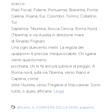
scacco:
Prati Fiscali, Fidene, Portuense, Bravetta, Ponte
Galeria, Pisana, Eur, Colombo, Torrino, Collatino,
Tor
Sapienza, Tiburtina, Rocca Cencia, Roma Nord
(Tiberina) e via Aurelia in direzione mare
di Rinaldo Frignani.
Una ogni duecento metri. La regola dei
«papponi» è precisa. Inequivocabile. Chi sgarra
viene quantomeno
picchiata, chi lo fa ancora subisce di peggio. A
Roma nord, sulla via Tiberina, verso Riano e
Capena, come
oltre l’Aurelia, verso Fregene e Maccarese. Sono
tutte, o quasi, africane.
Leggi…
africane
,
IL CORRIERE DELLA SERA
,
papponi
,