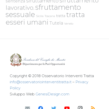
sfruttamento
sfruttamento
sentenza
sfruttamento
lavorativo.
sessuale
tratta
tratta
Sicilia
Toscana
esseri umani
Tutela
Veneto
Copyright © 2018 Osservatorio Interventi Tratta
info@osservatoriointerventitratta.it
–
Privacy
Policy
Sviluppo Web
GenesiDesign.com