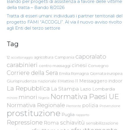
Bando per progetti di assistenza a favore delle vittime
della tratta – Bando 8/2026
Tratta di esseri umani: individuati i partner territoriali del
progetto FAMI “ACCOGLI”. Al via il nuovo avviso rivolto
agli Enti del terzo settore
Tag
caporalato
Campania
12
agricoltura
accattonaggio
carabinieri
cinesi
centro massaggi
Convegno
Corriere della Sera
Emilia Romagna
Giornata europea
Il Messaggero
indoor
Giurisprudenza nazionale
Il Mattino
La Repubblica
La Stampa
Lazio
Lombardia
Normativa Paesi UE
minori
Nigeria
minore
Normativa Regionale
polizia
Piemonte
Prevenzione
prostituzione
Puglia
rapporto
Repressione
schiavitù
Roma
sensibilizzazione