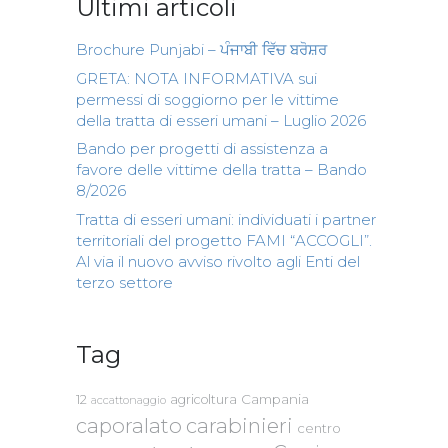
Ultimi articoli
Brochure Punjabi – ਪੰਜਾਬੀ ਵਿੱਚ ਬਰੋਸ਼ਰ
GRETA: NOTA INFORMATIVA sui
permessi di soggiorno per le vittime
della tratta di esseri umani – Luglio 2026
Bando per progetti di assistenza a
favore delle vittime della tratta – Bando
8/2026
Tratta di esseri umani: individuati i partner
territoriali del progetto FAMI “ACCOGLI”.
Al via il nuovo avviso rivolto agli Enti del
terzo settore
Tag
Campania
12
agricoltura
accattonaggio
caporalato
carabinieri
centro