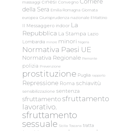
Corriere
cinesi
massaggi
Convegno
della Sera
Emilia Romagna
Giornata
Giurisprudenza nazionale
europea
Il Mattino
La
Il Messaggero
indoor
Repubblica
La Stampa
Lazio
minori
Lombardia
Nigeria
minore
Normativa Paesi UE
Normativa Regionale
Piemonte
polizia
Prevenzione
prostituzione
Puglia
rapporto
Repressione
schiavitù
Roma
sentenza
sensibilizzazione
sfruttamento
sfruttamento
lavorativo.
sfruttamento
sessuale
tratta
Sicilia
Toscana