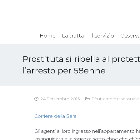
Home
La tratta
Il servizio
Osserva
Prostituta si ribella al prote
l’arresto per 58enne
24 Settembre 2015
Sfruttamento sessuale
Corriere della Sera
Gli agenti al loro ingresso nell’appartamento 
insanguinata e la ragazza sotto choc che chie