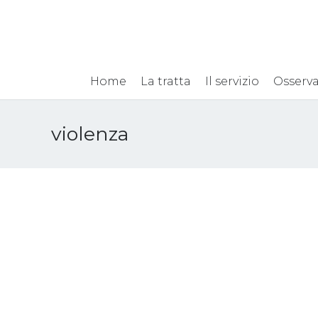
Home
La tratta
Il servizio
Osserva
violenza
Webinar presentazione
Ragazz
progetto “Persefone-
prostit
consultorio per donne
ustion
migranti vittime di tratta,
stiro: 
violenza e tortura” – 12
casa
febbraio 2021
20 Luglio