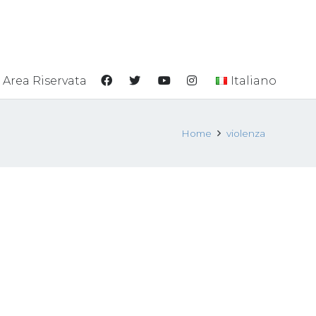
Area Riservata
Italiano
Home
violenza
ore sul
Prostituzione: il dramma
Gli
che vivono le ragazze nel
ile
video di On the Road
a da
26 Maggio 2017
Attualità