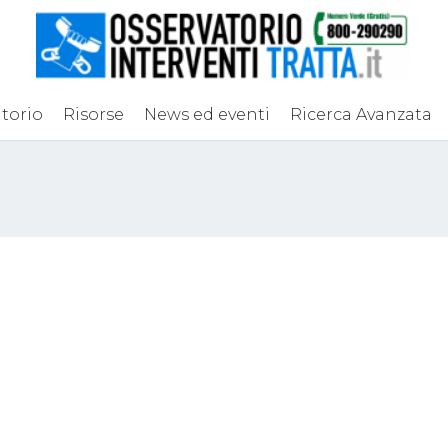
torio
Risorse
News ed eventi
Ricerca Avanzata
a costretta a
Latina, ragazza mu
uirsi, torturata e
ciglio della strada. 
ata con il ferro da
inquirenti: “Probab
arrestati i vicini di
prostituta picchiat
cliente”
 2018
24 Agosto 2017
Attualità