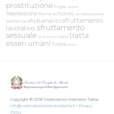
prostituzione
Puglia
rapporto
Repressione
schiavitù
Roma
sensibilizzazione
sfruttamento
sfruttamento
sentenza
sfruttamento
lavorativo.
sessuale
tratta
tratta
Sicilia
Toscana
esseri umani
Tutela
Veneto
Copyright © 2018 Osservatorio Interventi Tratta
info@osservatoriointerventitratta.it
–
Privacy
Policy