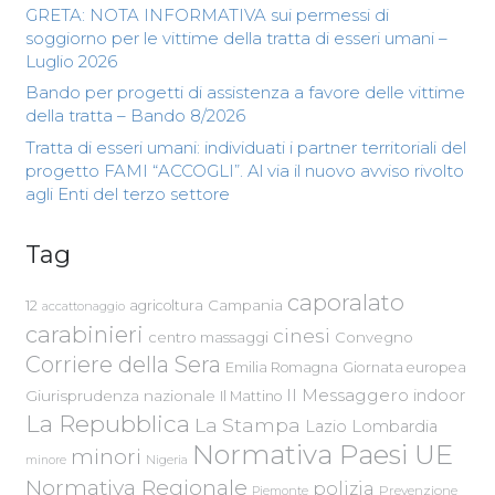
GRETA: NOTA INFORMATIVA sui permessi di
soggiorno per le vittime della tratta di esseri umani –
Luglio 2026
Bando per progetti di assistenza a favore delle vittime
della tratta – Bando 8/2026
Tratta di esseri umani: individuati i partner territoriali del
progetto FAMI “ACCOGLI”. Al via il nuovo avviso rivolto
agli Enti del terzo settore
Tag
caporalato
Campania
12
agricoltura
accattonaggio
carabinieri
cinesi
centro massaggi
Convegno
Corriere della Sera
Emilia Romagna
Giornata europea
Il Messaggero
indoor
Giurisprudenza nazionale
Il Mattino
La Repubblica
La Stampa
Lazio
Lombardia
Normativa Paesi UE
minori
Nigeria
minore
Normativa Regionale
polizia
Piemonte
Prevenzione