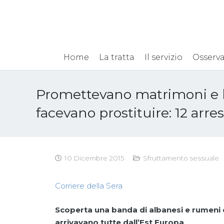
Home
La tratta
Il servizio
Osserva
Promettevano matrimoni e l
facevano prostituire: 12 arres
10 Dicembre 2015
Sfruttamento sessuale
Corriere della Sera
Scoperta una banda di albanesi e rumeni c
arrivavano tutte dall’Est Europa