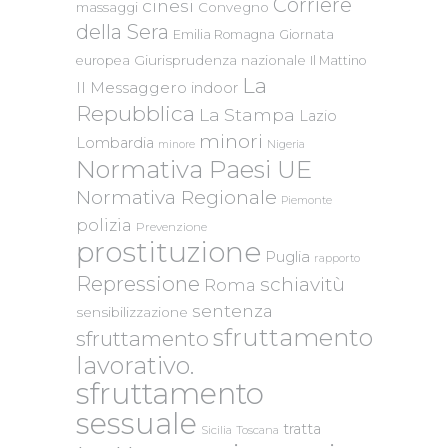
Corriere
cinesi
massaggi
Convegno
della Sera
Emilia Romagna
Giornata
Giurisprudenza nazionale
europea
Il Mattino
La
Il Messaggero
indoor
Repubblica
La Stampa
Lazio
minori
Lombardia
Nigeria
minore
Normativa Paesi UE
Normativa Regionale
Piemonte
polizia
Prevenzione
prostituzione
Puglia
rapporto
Repressione
schiavitù
Roma
sentenza
sensibilizzazione
sfruttamento
sfruttamento
lavorativo.
sfruttamento
sessuale
tratta
Sicilia
Toscana