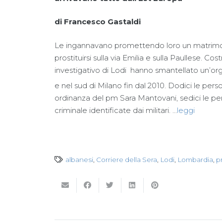
di
Francesco Gastaldi
Le ingannavano promettendo loro un matrimonio 
prostituirsi sulla via Emilia e sulla Paullese. Co
investigativo di Lodi
hanno smantellato un’org
e nel sud di Milano fin dal 2010. Dodici le pers
ordinanza del pm Sara Mantovani, sedici le perq
criminale identificate dai militari. …
leggi
albanesi
,
Corriere della Sera
,
Lodi
,
Lombardia
,
p