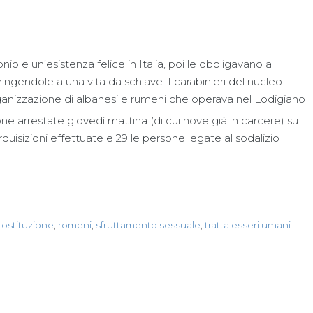
e un’esistenza felice in Italia, poi le obbligavano a
stringendole a una vita da schiave. I carabinieri del nucleo
anizzazione di albanesi e rumeni che operava nel Lodigiano
one arrestate giovedì mattina (di cui nove già in carcere) su
uisizioni effettuate e 29 le persone legate al sodalizio
rostituzione
,
romeni
,
sfruttamento sessuale
,
tratta esseri umani