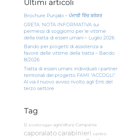
Ultimi articoli
Brochure Punjabi – ਪੰਜਾਬੀ ਵਿੱਚ ਬਰੋਸ਼ਰ
GRETA: NOTA INFORMATIVA sui
permessi di soggiorno per le vittime
della tratta di esseri umani – Luglio 2026
Bando per progetti di assistenza a
favore delle vittime della tratta – Bando
8/2026
Tratta di esseri umani: individuati i partner
territoriali del progetto FAMI “ACCOGLI”.
Al via il nuovo avviso rivolto agli Enti del
terzo settore
Tag
Campania
12
agricoltura
accattonaggio
caporalato
carabinieri
centro