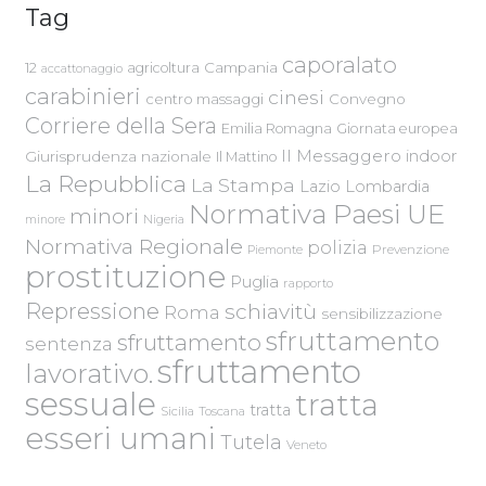
Tag
caporalato
Campania
12
agricoltura
accattonaggio
carabinieri
cinesi
centro massaggi
Convegno
Corriere della Sera
Emilia Romagna
Giornata europea
Il Messaggero
indoor
Giurisprudenza nazionale
Il Mattino
La Repubblica
La Stampa
Lazio
Lombardia
Normativa Paesi UE
minori
Nigeria
minore
Normativa Regionale
polizia
Piemonte
Prevenzione
prostituzione
Puglia
rapporto
Repressione
schiavitù
Roma
sensibilizzazione
sfruttamento
sfruttamento
sentenza
sfruttamento
lavorativo.
sessuale
tratta
tratta
Sicilia
Toscana
esseri umani
Tutela
Veneto