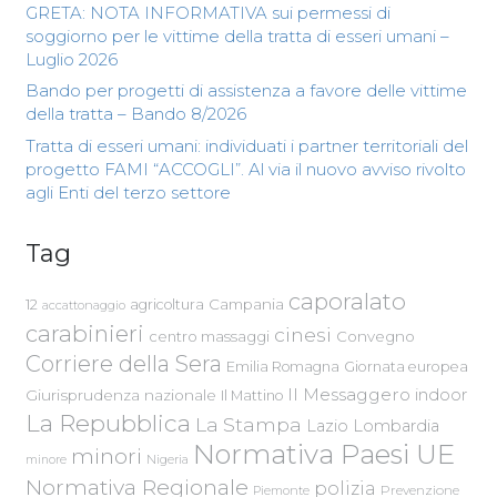
GRETA: NOTA INFORMATIVA sui permessi di
soggiorno per le vittime della tratta di esseri umani –
Luglio 2026
Bando per progetti di assistenza a favore delle vittime
della tratta – Bando 8/2026
Tratta di esseri umani: individuati i partner territoriali del
progetto FAMI “ACCOGLI”. Al via il nuovo avviso rivolto
agli Enti del terzo settore
Tag
caporalato
Campania
12
agricoltura
accattonaggio
carabinieri
cinesi
centro massaggi
Convegno
Corriere della Sera
Emilia Romagna
Giornata europea
Il Messaggero
indoor
Giurisprudenza nazionale
Il Mattino
La Repubblica
La Stampa
Lazio
Lombardia
Normativa Paesi UE
minori
Nigeria
minore
Normativa Regionale
polizia
Piemonte
Prevenzione