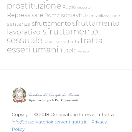
prostituzione
Puglia
rapporto
Repressione
schiavitù
Roma
sensibilizzazione
sfruttamento
sfruttamento
sentenza
sfruttamento
lavorativo.
sessuale
tratta
tratta
Sicilia
Toscana
esseri umani
Tutela
Veneto
Copyright © 2018 Osservatorio Interventi Tratta
info@osservatoriointerventitratta.it
–
Privacy
Policy