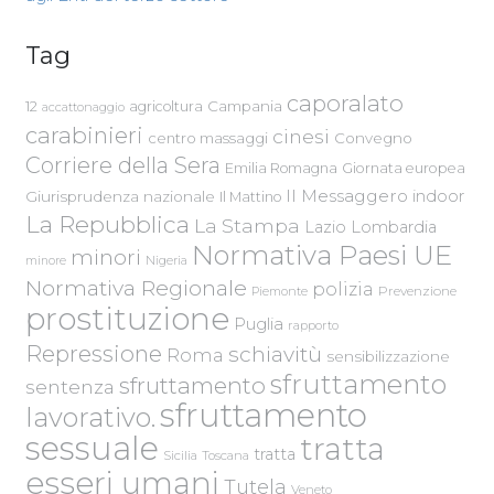
Tag
caporalato
Campania
12
agricoltura
accattonaggio
carabinieri
cinesi
centro massaggi
Convegno
Corriere della Sera
Emilia Romagna
Giornata europea
Il Messaggero
indoor
Giurisprudenza nazionale
Il Mattino
La Repubblica
La Stampa
Lazio
Lombardia
Normativa Paesi UE
minori
Nigeria
minore
Normativa Regionale
polizia
Piemonte
Prevenzione
prostituzione
Puglia
rapporto
Repressione
schiavitù
Roma
sensibilizzazione
sfruttamento
sfruttamento
sentenza
sfruttamento
lavorativo.
sessuale
tratta
tratta
Sicilia
Toscana
esseri umani
Tutela
Veneto