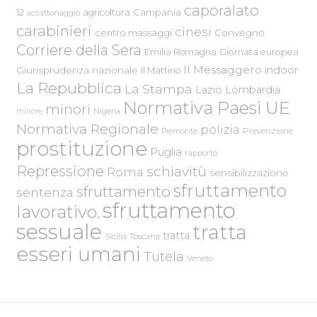
caporalato
Campania
12
agricoltura
accattonaggio
carabinieri
cinesi
centro massaggi
Convegno
Corriere della Sera
Emilia Romagna
Giornata europea
Il Messaggero
indoor
Giurisprudenza nazionale
Il Mattino
La Repubblica
La Stampa
Lazio
Lombardia
Normativa Paesi UE
minori
Nigeria
minore
Normativa Regionale
polizia
Piemonte
Prevenzione
prostituzione
Puglia
rapporto
Repressione
schiavitù
Roma
sensibilizzazione
sfruttamento
sfruttamento
sentenza
sfruttamento
lavorativo.
sessuale
tratta
tratta
Sicilia
Toscana
esseri umani
Tutela
Veneto