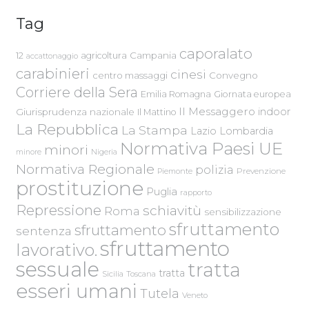
Tag
caporalato
Campania
12
agricoltura
accattonaggio
carabinieri
cinesi
centro massaggi
Convegno
Corriere della Sera
Emilia Romagna
Giornata europea
Il Messaggero
indoor
Giurisprudenza nazionale
Il Mattino
La Repubblica
La Stampa
Lazio
Lombardia
Normativa Paesi UE
minori
Nigeria
minore
Normativa Regionale
polizia
Piemonte
Prevenzione
prostituzione
Puglia
rapporto
Repressione
schiavitù
Roma
sensibilizzazione
sfruttamento
sfruttamento
sentenza
sfruttamento
lavorativo.
sessuale
tratta
tratta
Sicilia
Toscana
esseri umani
Tutela
Veneto