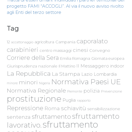
progetto FAMI “ACCOGLI”. Al via il nuovo avviso rivolto
agli Enti del terzo settore
Tag
caporalato
Campania
12
agricoltura
accattonaggio
carabinieri
cinesi
centro massaggi
Convegno
Corriere della Sera
Emilia Romagna
Giornata europea
Il Messaggero
indoor
Giurisprudenza nazionale
Il Mattino
La Repubblica
La Stampa
Lazio
Lombardia
Normativa Paesi UE
minori
Nigeria
minore
Normativa Regionale
polizia
Piemonte
Prevenzione
prostituzione
Puglia
rapporto
Repressione
schiavitù
Roma
sensibilizzazione
sfruttamento
sfruttamento
sentenza
sfruttamento
lavorativo.