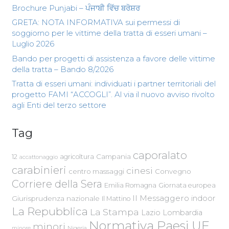
Brochure Punjabi – ਪੰਜਾਬੀ ਵਿੱਚ ਬਰੋਸ਼ਰ
GRETA: NOTA INFORMATIVA sui permessi di
soggiorno per le vittime della tratta di esseri umani –
Luglio 2026
Bando per progetti di assistenza a favore delle vittime
della tratta – Bando 8/2026
Tratta di esseri umani: individuati i partner territoriali del
progetto FAMI “ACCOGLI”. Al via il nuovo avviso rivolto
agli Enti del terzo settore
Tag
caporalato
Campania
12
agricoltura
accattonaggio
carabinieri
cinesi
centro massaggi
Convegno
Corriere della Sera
Emilia Romagna
Giornata europea
Il Messaggero
indoor
Giurisprudenza nazionale
Il Mattino
La Repubblica
La Stampa
Lazio
Lombardia
Normativa Paesi UE
minori
Nigeria
minore