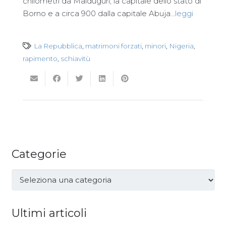
chilometri da Maiduguri, la capitale dello stato di
Borno e a circa 900 dalla capitale Abuja…
leggi
La Repubblica
,
matrimoni forzati
,
minori
,
Nigeria
,
rapimento
,
schiavitù
Categorie
Categorie
Ultimi articoli