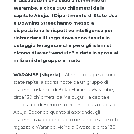
E’ accaduto in una scuola femminile di
Warambe, a circa 900 chilometri dalla
capitale Abuja. Il Dipartimento di Stato Usa
e Downing Street hanno messo a
disposizione le rispettive intelligence per
rintracciare il luogo dove sono tenute in
ostaggio le ragazze che però gli islamisti
dicono di aver “venduto” o date in sposa ai
miliziani del gruppo armato
WARAMBE (Nigeria)
– Altre otto ragazze sono
state rapite la scorsa notte da un gruppo di
estremisti islamici di Boko Haram a Warambe,
circa 130 chilometri da Maiduguri, la capitale
dello stato di Borno e a circa 900 dalla capitale
Abuja. Secondo quanto si apprende, gli
estremisti avrebbero rapito nella notte altre otto
ragazze a Waranbe, vicino a Gwoza, a circa 130