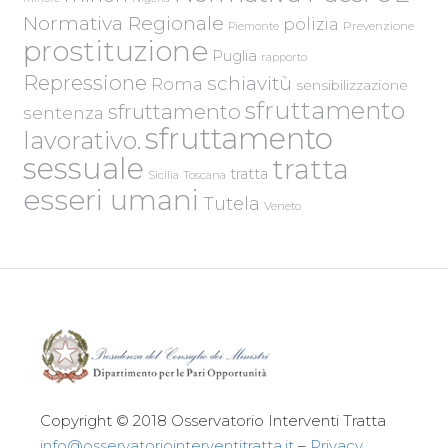
Normativa Regionale
polizia
Piemonte
Prevenzione
prostituzione
Puglia
rapporto
Repressione
schiavitù
Roma
sensibilizzazione
sfruttamento
sfruttamento
sentenza
sfruttamento
lavorativo.
sessuale
tratta
tratta
Sicilia
Toscana
esseri umani
Tutela
Veneto
Copyright © 2018 Osservatorio Interventi Tratta
info@osservatoriointerventitratta.it
–
Privacy