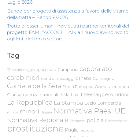
Luglio 2026
Bando per progetti di assistenza a favore delle vittime
della tratta – Bando 8/2026
Tratta di esseri umani: individuati i partner territoriali del
progetto FAMI “ACCOGLI”. Al via il nuovo avviso rivolto
agli Enti del terzo settore
Tag
caporalato
Campania
12
agricoltura
accattonaggio
carabinieri
cinesi
centro massaggi
Convegno
Corriere della Sera
Emilia Romagna
Giornata europea
Il Messaggero
indoor
Giurisprudenza nazionale
Il Mattino
La Repubblica
La Stampa
Lazio
Lombardia
Normativa Paesi UE
minori
Nigeria
minore
Normativa Regionale
polizia
Piemonte
Prevenzione
prostituzione
Puglia
rapporto