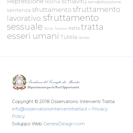
Repressione
schiavitù
Roma
sensibilizzazione
sfruttamento
sfruttamento
sentenza
sfruttamento
lavorativo.
sessuale
tratta
tratta
Sicilia
Toscana
esseri umani
Tutela
Veneto
Copyright © 2018 Osservatorio Interventi Tratta
info@osservatoriointerventitratta.it
–
Privacy
Policy
Sviluppo Web
GenesiDesign.com