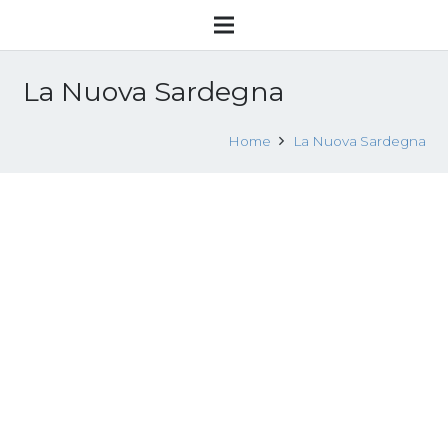
La Nuova Sardegna
Home
La Nuova Sardegna
Tratta: Antimafia, vale 32mld
14 Dicembre 2017
Attualità
Leggi tutto
Lotta alla tratta degli esseri umani