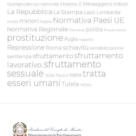
Il Messaggero
indoor
Giurisprudenza nazionale
Il Mattino
La Repubblica
La Stampa
Lazio
Lombardia
Normativa Paesi UE
minori
Nigeria
minore
Normativa Regionale
polizia
Piemonte
Prevenzione
prostituzione
Puglia
rapporto
Repressione
schiavitù
Roma
sensibilizzazione
sfruttamento
sfruttamento
sentenza
sfruttamento
lavorativo.
sessuale
tratta
tratta
Sicilia
Toscana
esseri umani
Tutela
Veneto