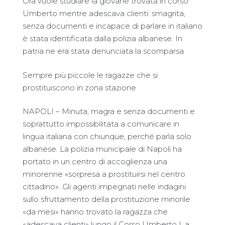
Ora vuole studiare la giovane trovata in corso
Umberto mentre adescava clienti: smagrita,
senza documenti e incapace di parlare in italiano
è stata identificata dalla polizia albanese. In
patria ne era stata denunciata la scomparsa
Sempre più piccole le ragazze che si
prostituiscono in zona stazione
NAPOLI – Minuta, magra e senza documenti e
soprattutto impossibilitata a comunicare in
lingua italiana con chiunque, perché parla solo
albanese. La polizia municipale di Napoli ha
portato in un centro di accoglienza una
minorenne «sorpresa a prostituirsi nel centro
cittadino». Gli agenti impegnati nelle indagini
sullo sfruttamento della prostituzione minorile
«da mesi» hanno trovato la ragazza che
«adescava clienti» lungo il Corso Umberto I, a