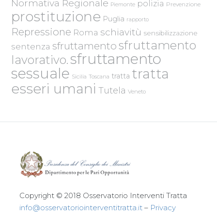
Normativa Regionale
polizia
Piemonte
Prevenzione
prostituzione
Puglia
rapporto
Repressione
schiavitù
Roma
sensibilizzazione
sfruttamento
sfruttamento
sentenza
sfruttamento
lavorativo.
sessuale
tratta
tratta
Sicilia
Toscana
esseri umani
Tutela
Veneto
Copyright © 2018 Osservatorio Interventi Tratta
info@osservatoriointerventitratta.it
–
Privacy