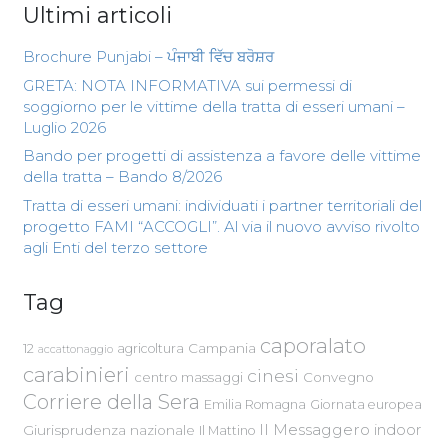
Ultimi articoli
Brochure Punjabi – ਪੰਜਾਬੀ ਵਿੱਚ ਬਰੋਸ਼ਰ
GRETA: NOTA INFORMATIVA sui permessi di
soggiorno per le vittime della tratta di esseri umani –
Luglio 2026
Bando per progetti di assistenza a favore delle vittime
della tratta – Bando 8/2026
Tratta di esseri umani: individuati i partner territoriali del
progetto FAMI “ACCOGLI”. Al via il nuovo avviso rivolto
agli Enti del terzo settore
Tag
caporalato
Campania
12
agricoltura
accattonaggio
carabinieri
cinesi
centro massaggi
Convegno
Corriere della Sera
Emilia Romagna
Giornata europea
Il Messaggero
indoor
Giurisprudenza nazionale
Il Mattino