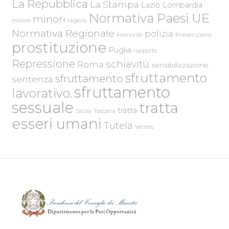
La Repubblica
La Stampa
Lazio
Lombardia
Normativa Paesi UE
minori
Nigeria
minore
Normativa Regionale
polizia
Piemonte
Prevenzione
prostituzione
Puglia
rapporto
Repressione
schiavitù
Roma
sensibilizzazione
sfruttamento
sfruttamento
sentenza
sfruttamento
lavorativo.
sessuale
tratta
tratta
Sicilia
Toscana
esseri umani
Tutela
Veneto