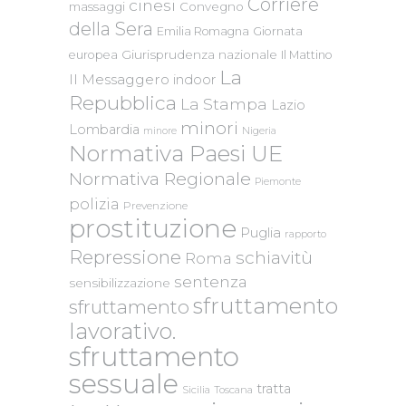
Corriere
cinesi
massaggi
Convegno
della Sera
Emilia Romagna
Giornata
Giurisprudenza nazionale
europea
Il Mattino
La
Il Messaggero
indoor
Repubblica
La Stampa
Lazio
minori
Lombardia
Nigeria
minore
Normativa Paesi UE
Normativa Regionale
Piemonte
polizia
Prevenzione
prostituzione
Puglia
rapporto
Repressione
schiavitù
Roma
sentenza
sensibilizzazione
sfruttamento
sfruttamento
lavorativo.
sfruttamento
sessuale
tratta
Sicilia
Toscana