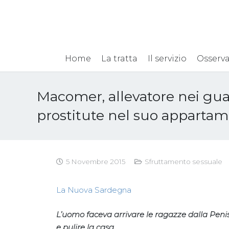
Home
La tratta
Il servizio
Osserva
Macomer, allevatore nei guai
prostitute nel suo apparta
5 Novembre 2015
Sfruttamento sessuale
La Nuova Sardegna
L’uomo faceva arrivare le ragazze dalla Penis
e pulire la casa