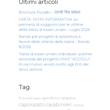
Ultimi articoli
Brochure Punjabi – ਪੰਜਾਬੀ ਵਿੱਚ ਬਰੋਸ਼ਰ
GRETA: NOTA INFORMATIVA sui
permessi di soggiorno per le vittime
della tratta di esseri umani – Luglio 2026
Bando per progetti di assistenza a
favore delle vittime della tratta – Bando
8/2026
Tratta di esseri umani: individuati i partner
territoriali del progetto FAMI “ACCOGLI”.
Al via il nuovo avviso rivolto agli Enti del
terzo settore
Tag
Campania
12
agricoltura
accattonaggio
caporalato
carabinieri
centro