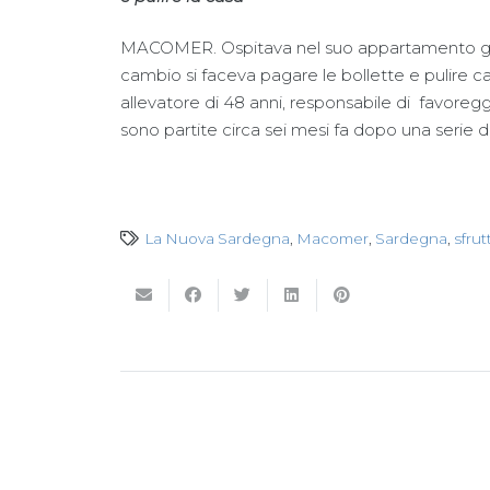
MACOMER. Ospitava nel suo appartamento giova
cambio si faceva pagare le bollette e pulire ca
allevatore di 48 anni, responsabile di favoreg
sono partite circa sei mesi fa dopo una serie di
La Nuova Sardegna
,
Macomer
,
Sardegna
,
sfru