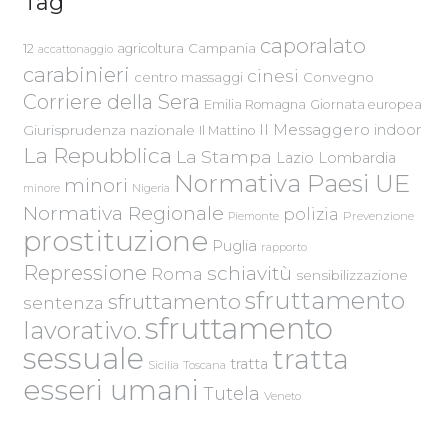
Tag
caporalato
Campania
12
agricoltura
accattonaggio
carabinieri
cinesi
centro massaggi
Convegno
Corriere della Sera
Emilia Romagna
Giornata europea
Il Messaggero
indoor
Giurisprudenza nazionale
Il Mattino
La Repubblica
La Stampa
Lazio
Lombardia
Normativa Paesi UE
minori
Nigeria
minore
Normativa Regionale
polizia
Piemonte
Prevenzione
prostituzione
Puglia
rapporto
Repressione
schiavitù
Roma
sensibilizzazione
sfruttamento
sfruttamento
sentenza
sfruttamento
lavorativo.
sessuale
tratta
tratta
Sicilia
Toscana
esseri umani
Tutela
Veneto