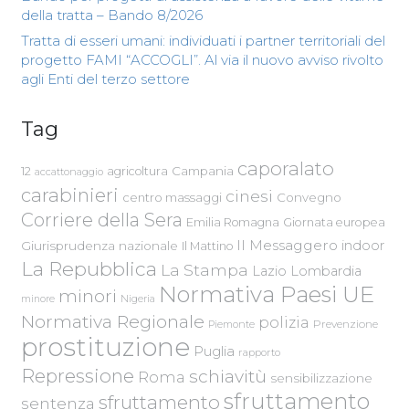
della tratta – Bando 8/2026
Tratta di esseri umani: individuati i partner territoriali del
progetto FAMI “ACCOGLI”. Al via il nuovo avviso rivolto
agli Enti del terzo settore
Tag
caporalato
Campania
12
agricoltura
accattonaggio
carabinieri
cinesi
centro massaggi
Convegno
Corriere della Sera
Emilia Romagna
Giornata europea
Il Messaggero
indoor
Giurisprudenza nazionale
Il Mattino
La Repubblica
La Stampa
Lazio
Lombardia
Normativa Paesi UE
minori
Nigeria
minore
Normativa Regionale
polizia
Piemonte
Prevenzione
prostituzione
Puglia
rapporto
Repressione
schiavitù
Roma
sensibilizzazione
sfruttamento
sfruttamento
sentenza