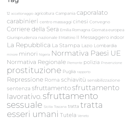
caporalato
Campania
12
agricoltura
accattonaggio
carabinieri
cinesi
centro massaggi
Convegno
Corriere della Sera
Emilia Romagna
Giornata europea
Il Messaggero
indoor
Giurisprudenza nazionale
Il Mattino
La Repubblica
La Stampa
Lazio
Lombardia
Normativa Paesi UE
minori
Nigeria
minore
Normativa Regionale
polizia
Piemonte
Prevenzione
prostituzione
Puglia
rapporto
Repressione
schiavitù
Roma
sensibilizzazione
sfruttamento
sfruttamento
sentenza
sfruttamento
lavorativo.
sessuale
tratta
tratta
Sicilia
Toscana
esseri umani
Tutela
Veneto