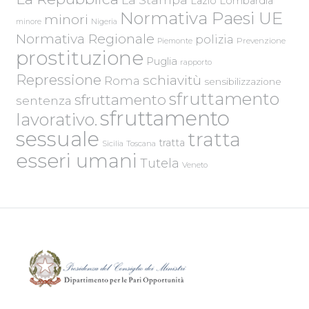
Lazio
Lombardia
Normativa Paesi UE
minori
Nigeria
minore
Normativa Regionale
polizia
Piemonte
Prevenzione
prostituzione
Puglia
rapporto
Repressione
schiavitù
Roma
sensibilizzazione
sfruttamento
sfruttamento
sentenza
sfruttamento
lavorativo.
sessuale
tratta
tratta
Sicilia
Toscana
esseri umani
Tutela
Veneto