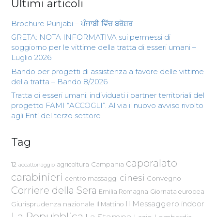
Ultimi articoli
Brochure Punjabi – ਪੰਜਾਬੀ ਵਿੱਚ ਬਰੋਸ਼ਰ
GRETA: NOTA INFORMATIVA sui permessi di
soggiorno per le vittime della tratta di esseri umani –
Luglio 2026
Bando per progetti di assistenza a favore delle vittime
della tratta – Bando 8/2026
Tratta di esseri umani: individuati i partner territoriali del
progetto FAMI “ACCOGLI”. Al via il nuovo avviso rivolto
agli Enti del terzo settore
Tag
caporalato
Campania
12
agricoltura
accattonaggio
carabinieri
cinesi
centro massaggi
Convegno
Corriere della Sera
Emilia Romagna
Giornata europea
Il Messaggero
indoor
Giurisprudenza nazionale
Il Mattino
La Repubblica
La Stampa