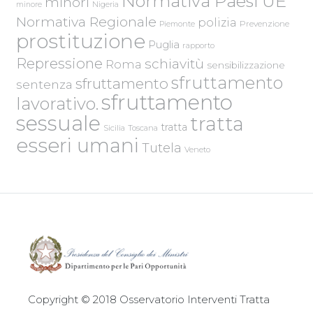
Normativa Paesi UE
minori
Nigeria
minore
Normativa Regionale
polizia
Piemonte
Prevenzione
prostituzione
Puglia
rapporto
Repressione
schiavitù
Roma
sensibilizzazione
sfruttamento
sfruttamento
sentenza
sfruttamento
lavorativo.
sessuale
tratta
tratta
Sicilia
Toscana
esseri umani
Tutela
Veneto
Copyright © 2018 Osservatorio Interventi Tratta