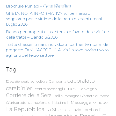
Brochure Punjabi – ਪੰਜਾਬੀ ਵਿੱਚ ਬਰੋਸ਼ਰ
GRETA: NOTA INFORMATIVA sui permessi di
soggiorno per le vittime della tratta di esseri umani –
Luglio 2026
Bando per progetti di assistenza a favore delle vittime
della tratta – Bando 8/2026
Tratta di esseri umani: individuati i partner territoriali del
progetto FAMI “ACCOGLI”. Al via il nuovo avviso rivolto
agli Enti del terzo settore
Tag
caporalato
Campania
12
agricoltura
accattonaggio
carabinieri
cinesi
centro massaggi
Convegno
Corriere della Sera
Emilia Romagna
Giornata europea
Il Messaggero
indoor
Giurisprudenza nazionale
Il Mattino
La Repubblica
La Stampa
Lazio
Lombardia