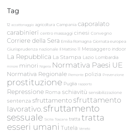
Tag
caporalato
Campania
12
agricoltura
accattonaggio
carabinieri
cinesi
centro massaggi
Convegno
Corriere della Sera
Emilia Romagna
Giornata europea
Il Messaggero
indoor
Giurisprudenza nazionale
Il Mattino
La Repubblica
La Stampa
Lazio
Lombardia
Normativa Paesi UE
minori
Nigeria
minore
Normativa Regionale
polizia
Piemonte
Prevenzione
prostituzione
Puglia
rapporto
Repressione
schiavitù
Roma
sensibilizzazione
sfruttamento
sfruttamento
sentenza
sfruttamento
lavorativo.
sessuale
tratta
tratta
Sicilia
Toscana
esseri umani
Tutela
Veneto