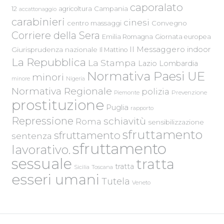
caporalato
Campania
12
agricoltura
accattonaggio
carabinieri
cinesi
centro massaggi
Convegno
Corriere della Sera
Emilia Romagna
Giornata europea
Il Messaggero
indoor
Giurisprudenza nazionale
Il Mattino
La Repubblica
La Stampa
Lazio
Lombardia
Normativa Paesi UE
minori
Nigeria
minore
Normativa Regionale
polizia
Piemonte
Prevenzione
prostituzione
Puglia
rapporto
Repressione
schiavitù
Roma
sensibilizzazione
sfruttamento
sfruttamento
sentenza
sfruttamento
lavorativo.
sessuale
tratta
tratta
Sicilia
Toscana
esseri umani
Tutela
Veneto