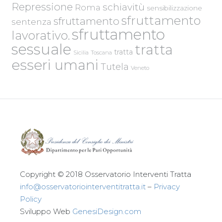
Repressione
schiavitù
Roma
sensibilizzazione
sfruttamento
sfruttamento
sentenza
sfruttamento
lavorativo.
sessuale
tratta
tratta
Sicilia
Toscana
esseri umani
Tutela
Veneto
Copyright © 2018 Osservatorio Interventi Tratta
info@osservatoriointerventitratta.it
–
Privacy
Policy
Sviluppo Web
GenesiDesign.com