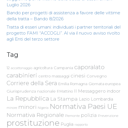
Luglio 2026
Bando per progetti di assistenza a favore delle vittime
della tratta – Bando 8/2026
Tratta di esseri umani: individuati i partner territoriali del
progetto FAMI “ACCOGLI”. Al via il nuovo avviso rivolto
agli Enti del terzo settore
Tag
caporalato
Campania
12
agricoltura
accattonaggio
carabinieri
cinesi
centro massaggi
Convegno
Corriere della Sera
Emilia Romagna
Giornata europea
Il Messaggero
indoor
Giurisprudenza nazionale
Il Mattino
La Repubblica
La Stampa
Lazio
Lombardia
Normativa Paesi UE
minori
Nigeria
minore
Normativa Regionale
polizia
Piemonte
Prevenzione
prostituzione
Puglia
rapporto