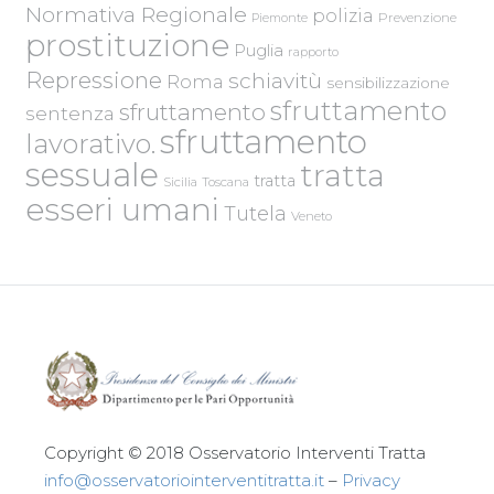
Normativa Regionale
polizia
Piemonte
Prevenzione
prostituzione
Puglia
rapporto
Repressione
schiavitù
Roma
sensibilizzazione
sfruttamento
sfruttamento
sentenza
sfruttamento
lavorativo.
sessuale
tratta
tratta
Sicilia
Toscana
esseri umani
Tutela
Veneto
Copyright © 2018 Osservatorio Interventi Tratta
info@osservatoriointerventitratta.it
–
Privacy