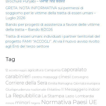
Brochure Punjabi – ਪੰਜਾਬੀ ਵਿੱਚ ਬਰੋਸ਼ਰ
GRETA: NOTA INFORMATIVA sui permessi di
soggiorno per le vittime della tratta di esseri umani –
Luglio 2026
Bando per progetti di assistenza a favore delle vittime
della tratta – Bando 8/2026
Tratta di esseri umani: individuati i partner territoriali del
progetto FAMI “ACCOGLI”. Al via il nuovo avviso rivolto
agli Enti del terzo settore
Tag
caporalato
Campania
12
agricoltura
accattonaggio
carabinieri
cinesi
centro massaggi
Convegno
Corriere della Sera
Emilia Romagna
Giornata europea
Il Messaggero
indoor
Giurisprudenza nazionale
Il Mattino
La Repubblica
La Stampa
Lazio
Lombardia
Normativa Paesi UE
minori
Nigeria
minore