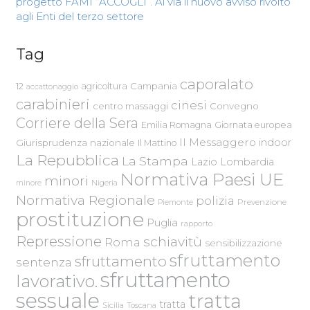
progetto FAMI “ACCOGLI”. Al via il nuovo avviso rivolto
agli Enti del terzo settore
Tag
caporalato
Campania
12
agricoltura
accattonaggio
carabinieri
cinesi
centro massaggi
Convegno
Corriere della Sera
Emilia Romagna
Giornata europea
Il Messaggero
indoor
Giurisprudenza nazionale
Il Mattino
La Repubblica
La Stampa
Lazio
Lombardia
Normativa Paesi UE
minori
Nigeria
minore
Normativa Regionale
polizia
Piemonte
Prevenzione
prostituzione
Puglia
rapporto
Repressione
schiavitù
Roma
sensibilizzazione
sfruttamento
sfruttamento
sentenza
sfruttamento
lavorativo.
sessuale
tratta
tratta
Sicilia
Toscana