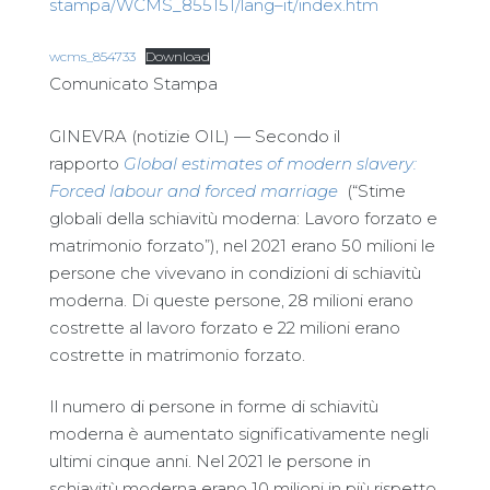
stampa/WCMS_855151/lang–it/index.htm
wcms_854733
Download
Comunicato Stampa
GINEVRA (notizie OIL) — Secondo il
rapporto
Global estimates of modern slavery:
Forced labour and forced marriage
(“Stime
globali della schiavitù moderna: Lavoro forzato e
matrimonio forzato”), nel 2021 erano 50 milioni le
persone che vivevano in condizioni di schiavitù
moderna. Di queste persone, 28 milioni erano
costrette al lavoro forzato e 22 milioni erano
costrette in matrimonio forzato.
Il numero di persone in forme di schiavitù
moderna è aumentato significativamente negli
ultimi cinque anni. Nel 2021 le persone in
schiavitù moderna erano 10 milioni in più rispetto