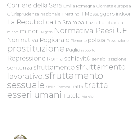
Corriere della Sera
Emilia Romagna
Giornata europea
Il Messaggero
indoor
Giurisprudenza nazionale
Il Mattino
La Repubblica
La Stampa
Lazio
Lombardia
Normativa Paesi UE
minori
Nigeria
minore
Normativa Regionale
polizia
Piemonte
Prevenzione
prostituzione
Puglia
rapporto
Repressione
schiavitù
Roma
sensibilizzazione
sfruttamento
sfruttamento
sentenza
sfruttamento
lavorativo.
sessuale
tratta
tratta
Sicilia
Toscana
esseri umani
Tutela
Veneto