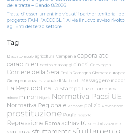
della tratta – Bando 8/2026
Tratta di esseri umani: individuati i partner territoriali del
progetto FAMI “ACCOGLI”. Al via il nuovo avviso rivolto
agli Enti del terzo settore
Tag
caporalato
Campania
12
agricoltura
accattonaggio
carabinieri
cinesi
centro massaggi
Convegno
Corriere della Sera
Emilia Romagna
Giornata europea
Il Messaggero
indoor
Giurisprudenza nazionale
Il Mattino
La Repubblica
La Stampa
Lazio
Lombardia
Normativa Paesi UE
minori
Nigeria
minore
Normativa Regionale
polizia
Piemonte
Prevenzione
prostituzione
Puglia
rapporto
Repressione
schiavitù
Roma
sensibilizzazione
sfruttamento
sfruttamento
sentenza