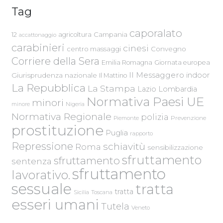
Tag
caporalato
Campania
12
agricoltura
accattonaggio
carabinieri
cinesi
centro massaggi
Convegno
Corriere della Sera
Emilia Romagna
Giornata europea
Il Messaggero
indoor
Giurisprudenza nazionale
Il Mattino
La Repubblica
La Stampa
Lazio
Lombardia
Normativa Paesi UE
minori
Nigeria
minore
Normativa Regionale
polizia
Piemonte
Prevenzione
prostituzione
Puglia
rapporto
Repressione
schiavitù
Roma
sensibilizzazione
sfruttamento
sfruttamento
sentenza
sfruttamento
lavorativo.
sessuale
tratta
tratta
Sicilia
Toscana
esseri umani
Tutela
Veneto