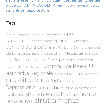
Tratta di esseri umani: individuati i partner territoriali del
progetto FAMI “ACCOGLI”. Al via il nuovo avviso rivolto
agli Enti del terzo settore
Tag
caporalato
Campania
12
agricoltura
accattonaggio
carabinieri
cinesi
centro massaggi
Convegno
Corriere della Sera
Emilia Romagna
Giornata europea
Il Messaggero
indoor
Giurisprudenza nazionale
Il Mattino
La Repubblica
La Stampa
Lazio
Lombardia
Normativa Paesi UE
minori
Nigeria
minore
Normativa Regionale
polizia
Piemonte
Prevenzione
prostituzione
Puglia
rapporto
Repressione
schiavitù
Roma
sensibilizzazione
sfruttamento
sfruttamento
sentenza
sfruttamento
lavorativo.