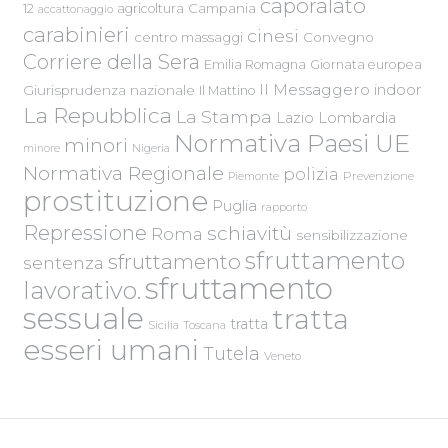
caporalato
Campania
12
agricoltura
accattonaggio
carabinieri
cinesi
centro massaggi
Convegno
Corriere della Sera
Emilia Romagna
Giornata europea
Il Messaggero
indoor
Giurisprudenza nazionale
Il Mattino
La Repubblica
La Stampa
Lazio
Lombardia
Normativa Paesi UE
minori
Nigeria
minore
Normativa Regionale
polizia
Piemonte
Prevenzione
prostituzione
Puglia
rapporto
Repressione
schiavitù
Roma
sensibilizzazione
sfruttamento
sfruttamento
sentenza
sfruttamento
lavorativo.
sessuale
tratta
tratta
Sicilia
Toscana
esseri umani
Tutela
Veneto