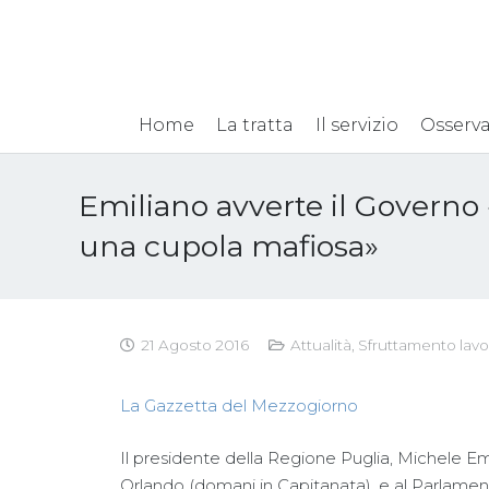
Home
La tratta
Il servizio
Osserva
Emiliano avverte il Governo
una cupola mafiosa»
21 Agosto 2016
Attualità
,
Sfruttamento lavo
La Gazzetta del Mezzogiorno
Il presidente della Regione Puglia, Michele Emil
Orlando (domani in Capitanata), e al Parlamen