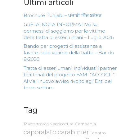
Ultimi articoli
Brochure Punjabi – ਪੰਜਾਬੀ ਵਿੱਚ ਬਰੋਸ਼ਰ
GRETA: NOTA INFORMATIVA sui
permessi di soggiorno per le vittime
della tratta di esseri umani – Luglio 2026
Bando per progetti di assistenza a
favore delle vittime della tratta – Bando
8/2026
Tratta di esseri umani: individuati i partner
territoriali del progetto FAMI “ACCOGLI”.
Al via il nuovo avviso rivolto agli Enti del
terzo settore
Tag
Campania
12
agricoltura
accattonaggio
caporalato
carabinieri
centro