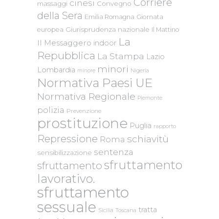
Corriere
cinesi
massaggi
Convegno
della Sera
Emilia Romagna
Giornata
Giurisprudenza nazionale
europea
Il Mattino
La
Il Messaggero
indoor
Repubblica
La Stampa
Lazio
minori
Lombardia
Nigeria
minore
Normativa Paesi UE
Normativa Regionale
Piemonte
polizia
Prevenzione
prostituzione
Puglia
rapporto
Repressione
schiavitù
Roma
sentenza
sensibilizzazione
sfruttamento
sfruttamento
lavorativo.
sfruttamento
sessuale
tratta
Sicilia
Toscana