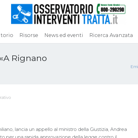
torio
Risorse
News ed eventi
Ricerca Avanzata
 «A Rignano
Emi
rativo
iano, lancia un appello al ministro della Giustizia, Andrea
to per una rapida approvazione della legge contro il