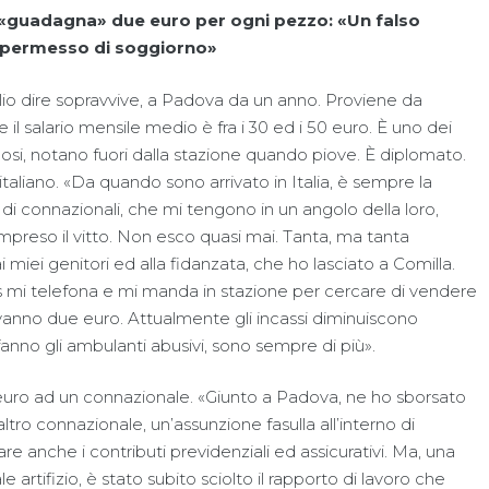
 «guadagna» due euro per ogni pezzo: «Un falso
l permesso di soggiorno»
io dire sopravvive, a Padova da un anno. Proviene da
il salario mensile medio è fra i 30 ed i 50 euro. È uno dei
tolosi, notano fuori dalla stazione quando piove. È diplomato.
italiano. «Da quando sono arrivato in Italia, è sempre la
a di connazionali, che mi tengono in un angolo della loro,
compreso il vitto. Non esco quasi mai. Tanta, ma tanta
i miei genitori ed alla fidanzata, che ho lasciato a Comilla.
 mi telefona e mi manda in stazione per cercare di vendere
 vanno due euro. Attualmente gli incassi diminuiscono
anno gli ambulanti abusivi, sono sempre di più».
 euro ad un connazionale. «Giunto a Padova, ne ho sborsato
ltro connazionale, un’assunzione fasulla all’interno di
e anche i contributi previdenziali ed assicurativi. Ma, una
artifizio, è stato subito sciolto il rapporto di lavoro che