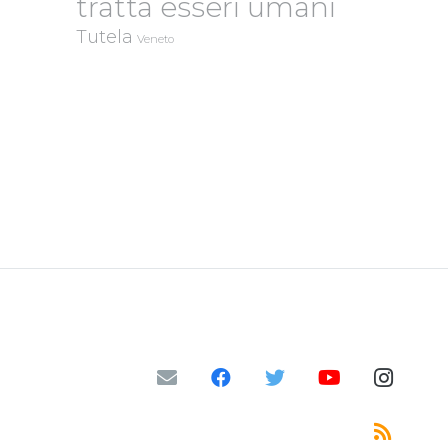
tratta esseri umani
Tutela
Veneto