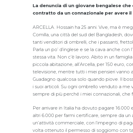
La denuncia di un giovane bengalese che
contratto da un connazionale per avere i
ARCELLA. Hossain ha 25 anni. Vive, ma è megl
Comilla, una città del sud del Bangladesh, dove 
tanti venditori di ombrelli, che i passanti, fret
Parla un po’ d’inglese e se la cava anche con l’
stessa vita. Non c’è lavoro. Abito in un famigli
piccola abitazione, all’Arcella, per 150 euro, 
televisione, mentre tutti i miei pensieri vanno a
Guadagno qualcosa solo quando piove. Il boss
i suoi articoli. Su ogni ombrello venduto a me
sempre di più perché i miei connazionali, che f
Per arrivare in Italia ha dovuto pagare 16.000
altri 6.000 per farmi certificare, sempre da un a
un’attività commerciale, con l’impegno di pagar
volta ottenuto il permesso di soggiorno con tale 