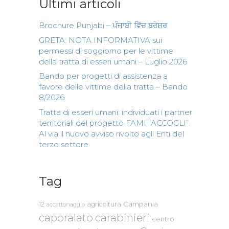
Ultimi articoli
Brochure Punjabi – ਪੰਜਾਬੀ ਵਿੱਚ ਬਰੋਸ਼ਰ
GRETA: NOTA INFORMATIVA sui
permessi di soggiorno per le vittime
della tratta di esseri umani – Luglio 2026
Bando per progetti di assistenza a
favore delle vittime della tratta – Bando
8/2026
Tratta di esseri umani: individuati i partner
territoriali del progetto FAMI “ACCOGLI”.
Al via il nuovo avviso rivolto agli Enti del
terzo settore
Tag
Campania
12
agricoltura
accattonaggio
caporalato
carabinieri
centro