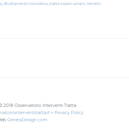
a
,
sfruttamento lavorativo
,
tratta esseri umani
,
Veneto
© 2018 Osservatorio Interventi Tratta
atoriointerventitratta.it
–
Privacy Policy
Web
GenesiDesign.com