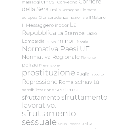
Corriere
cinesi
massaggi
Convegno
della Sera
Emilia Romagna
Giornata
Giurisprudenza nazionale
europea
Il Mattino
La
Il Messaggero
indoor
Repubblica
La Stampa
Lazio
minori
Lombardia
Nigeria
minore
Normativa Paesi UE
Normativa Regionale
Piemonte
polizia
Prevenzione
prostituzione
Puglia
rapporto
Repressione
schiavitù
Roma
sentenza
sensibilizzazione
sfruttamento
sfruttamento
lavorativo.
sfruttamento
sessuale
tratta
Sicilia
Toscana