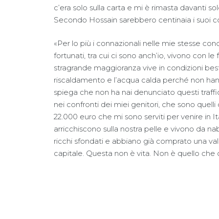
c’era solo sulla carta e mi è rimasta davanti so
Secondo Hossain sarebbero centinaia i suoi con
«Per lo più i connazionali nelle mie stesse con
fortunati, tra cui ci sono anch’io, vivono con l
stragrande maggioranza vive in condizioni besti
riscaldamento e l’acqua calda perché non hanno
spiega che non ha nai denunciato questi traffic
nei confronti dei miei genitori, che sono quelli
22.000 euro che mi sono serviti per venire in It
arricchiscono sulla nostra pelle e vivono da nab
ricchi sfondati e abbiano già comprato una val
capitale. Questa non è vita. Non è quello che 