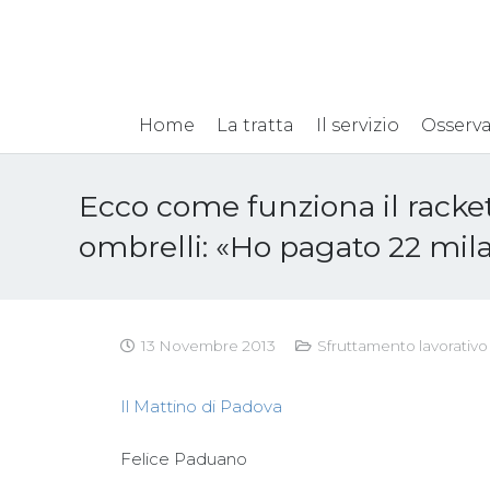
Home
La tratta
Il servizio
Osserva
Ecco come funziona il racke
ombrelli: «Ho pagato 22 mil
13 Novembre 2013
Sfruttamento lavorativo
Il Mattino di Padova
Felice Paduano