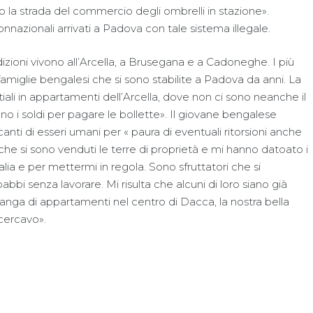
lo la strada del commercio degli ombrelli in stazione».
nazionali arrivati a Padova con tale sistema illegale.
dizioni vivono all’Arcella, a Brusegana e a Cadoneghe. I più
e famiglie bengalesi che si sono stabilite a Padova da anni. La
ali in appartamenti dell’Arcella, dove non ci sono neanche il
 i soldi per pagare le bollette». Il giovane bengalese
anti di esseri umani per « paura di eventuali ritorsioni anche
 che si sono venduti le terre di proprietà e mi hanno datoato i
alia e per mettermi in regola. Sono sfruttatori che si
abbi senza lavorare. Mi risulta che alcuni di loro siano già
anga di appartamenti nel centro di Dacca, la nostra bella
cercavo».