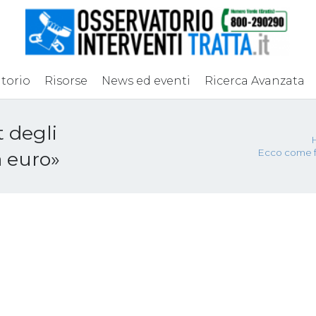
torio
Risorse
News ed eventi
Ricerca Avanzata
t degli
Ecco come fu
a euro»