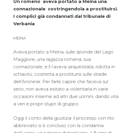
Un romeno aveva portato a Meina una
connazionale costringendola a prostituirsi.
I complici già condannati dal tribunale di
Verbania
MEINA
Aveva portato a Meina, sulle sponde del Lago
Maggiore, una ragazza romena, sua
connazionale, e lì l’aveva sequestrata, ridotta in
schiavitù, costretta a prostituirsi sulle strade
dell’Aronese. Per farle capire che faceva sul
serio, non aveva esitato a violentarla in varie
occasioni insieme ad altri due uomini, dando vita
a veri e propri stupri di gruppo.
Oggi il conto della giustizia: il processo con rito
abbreviato si è concluso con la condanna
dell’uomo, un rumeno di trent’anni, a 8 anni di