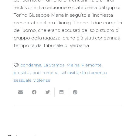
reclusione. La decisione è stata presa dal gup di
Torino Giuseppe Marra in seguito all’inchiesta
presentata dal pm Dionigi Tibone. I due complici
dell’uomo, che erano accusati del solo stupro di
gruppo della ragazza, erano già stati condannati
tempo fa dal tribunale di Verbania.
condanna
,
La Stampa
,
Meina
,
Piemonte
,
prostituzione
,
romena
,
schiavitù
,
sfruttamento
sessuale
,
violenze