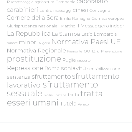
caporalato
Campania
12
agricoltura
accattonaggio
carabinieri
cinesi
centro massaggi
Convegno
Corriere della Sera
Emilia Romagna
Giornata europea
Il Messaggero
indoor
Giurisprudenza nazionale
Il Mattino
La Repubblica
La Stampa
Lazio
Lombardia
Normativa Paesi UE
minori
Nigeria
minore
Normativa Regionale
polizia
Piemonte
Prevenzione
prostituzione
Puglia
rapporto
Repressione
schiavitù
Roma
sensibilizzazione
sfruttamento
sfruttamento
sentenza
sfruttamento
lavorativo.
sessuale
tratta
tratta
Sicilia
Toscana
esseri umani
Tutela
Veneto