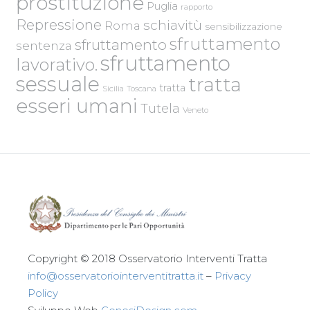
prostituzione
Puglia
rapporto
Repressione
schiavitù
Roma
sensibilizzazione
sfruttamento
sfruttamento
sentenza
sfruttamento
lavorativo.
sessuale
tratta
tratta
Sicilia
Toscana
esseri umani
Tutela
Veneto
Copyright © 2018 Osservatorio Interventi Tratta
info@osservatoriointerventitratta.it
–
Privacy
Policy