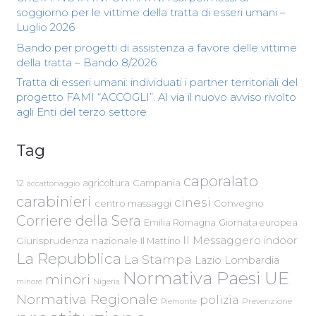
soggiorno per le vittime della tratta di esseri umani –
Luglio 2026
Bando per progetti di assistenza a favore delle vittime
della tratta – Bando 8/2026
Tratta di esseri umani: individuati i partner territoriali del
progetto FAMI “ACCOGLI”. Al via il nuovo avviso rivolto
agli Enti del terzo settore
Tag
caporalato
Campania
12
agricoltura
accattonaggio
carabinieri
cinesi
centro massaggi
Convegno
Corriere della Sera
Emilia Romagna
Giornata europea
Il Messaggero
indoor
Giurisprudenza nazionale
Il Mattino
La Repubblica
La Stampa
Lazio
Lombardia
Normativa Paesi UE
minori
Nigeria
minore
Normativa Regionale
polizia
Piemonte
Prevenzione