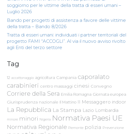
soggiorno per le vittime della tratta di esseri umani –
Luglio 2026
Bando per progetti di assistenza a favore delle vittime
della tratta – Bando 8/2026
Tratta di esseri umani: individuati i partner territoriali del
progetto FAMI “ACCOGLI”. Al via il nuovo avviso rivolto
agli Enti del terzo settore
Tag
caporalato
Campania
12
agricoltura
accattonaggio
carabinieri
cinesi
centro massaggi
Convegno
Corriere della Sera
Emilia Romagna
Giornata europea
Il Messaggero
indoor
Giurisprudenza nazionale
Il Mattino
La Repubblica
La Stampa
Lazio
Lombardia
Normativa Paesi UE
minori
Nigeria
minore
Normativa Regionale
polizia
Piemonte
Prevenzione