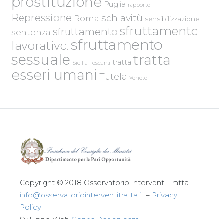
prostituzione
Puglia
rapporto
Repressione
schiavitù
Roma
sensibilizzazione
sfruttamento
sfruttamento
sentenza
sfruttamento
lavorativo.
sessuale
tratta
tratta
Sicilia
Toscana
esseri umani
Tutela
Veneto
Copyright © 2018 Osservatorio Interventi Tratta
info@osservatoriointerventitratta.it
–
Privacy
Policy