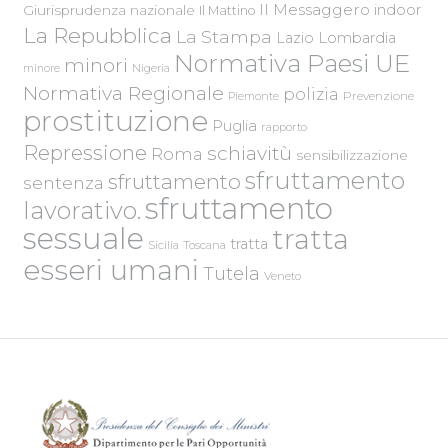
Il Messaggero
indoor
Giurisprudenza nazionale
Il Mattino
La Repubblica
La Stampa
Lazio
Lombardia
Normativa Paesi UE
minori
Nigeria
minore
Normativa Regionale
polizia
Piemonte
Prevenzione
prostituzione
Puglia
rapporto
Repressione
schiavitù
Roma
sensibilizzazione
sfruttamento
sfruttamento
sentenza
sfruttamento
lavorativo.
sessuale
tratta
tratta
Sicilia
Toscana
esseri umani
Tutela
Veneto