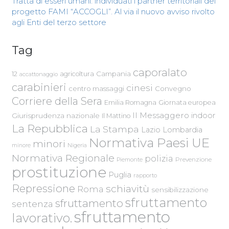
Tratta di esseri umani: individuati i partner territoriali del
progetto FAMI “ACCOGLI”. Al via il nuovo avviso rivolto
agli Enti del terzo settore
Tag
caporalato
Campania
12
agricoltura
accattonaggio
carabinieri
cinesi
centro massaggi
Convegno
Corriere della Sera
Emilia Romagna
Giornata europea
Il Messaggero
indoor
Giurisprudenza nazionale
Il Mattino
La Repubblica
La Stampa
Lazio
Lombardia
Normativa Paesi UE
minori
Nigeria
minore
Normativa Regionale
polizia
Piemonte
Prevenzione
prostituzione
Puglia
rapporto
Repressione
schiavitù
Roma
sensibilizzazione
sfruttamento
sfruttamento
sentenza
sfruttamento
lavorativo.