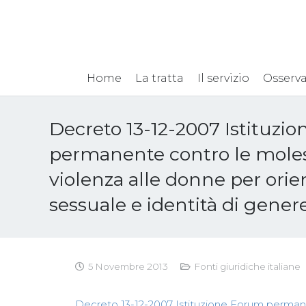
Home
La tratta
Il servizio
Osserva
Decreto 13-12-2007 Istituzi
permanente contro le molest
violenza alle donne per ori
sessuale e identità di gener
5 Novembre 2013
Fonti giuridiche italiane
Decreto 13-12-2007 Istituzione Forum permanen