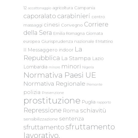
Campania
12
agricoltura
accattonaggio
caporalato
carabinieri
centro
Corriere
cinesi
massaggi
Convegno
della Sera
Emilia Romagna
Giornata
Giurisprudenza nazionale
europea
Il Mattino
La
Il Messaggero
indoor
Repubblica
La Stampa
Lazio
minori
Lombardia
Nigeria
minore
Normativa Paesi UE
Normativa Regionale
Piemonte
polizia
Prevenzione
prostituzione
Puglia
rapporto
Repressione
schiavitù
Roma
sentenza
sensibilizzazione
sfruttamento
sfruttamento
lavorativo.