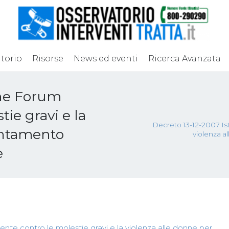
torio
Risorse
News ed eventi
Ricerca Avanzata
one Forum
ie gravi e la
Decreto 13-12-2007 Is
entamento
violenza a
e
te contro le molestie gravi e la violenza alle donne per