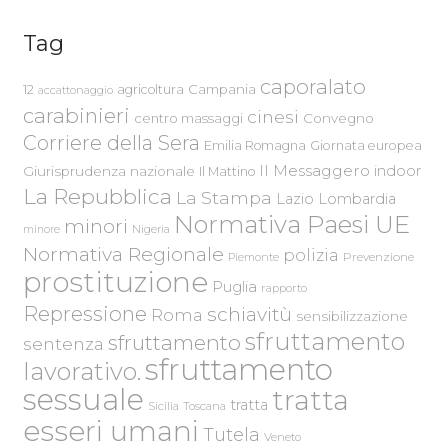
Tag
caporalato
Campania
12
agricoltura
accattonaggio
carabinieri
cinesi
centro massaggi
Convegno
Corriere della Sera
Emilia Romagna
Giornata europea
Il Messaggero
indoor
Giurisprudenza nazionale
Il Mattino
La Repubblica
La Stampa
Lazio
Lombardia
Normativa Paesi UE
minori
Nigeria
minore
Normativa Regionale
polizia
Piemonte
Prevenzione
prostituzione
Puglia
rapporto
Repressione
schiavitù
Roma
sensibilizzazione
sfruttamento
sfruttamento
sentenza
sfruttamento
lavorativo.
sessuale
tratta
tratta
Sicilia
Toscana
esseri umani
Tutela
Veneto