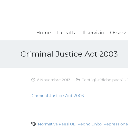
Home
La tratta
Il servizio
Osserva
Criminal Justice Act 2003
6 Novembre 2013
Fonti giuridiche paesi U
Criminal Justice Act 2003
Normativa Paesi UE
,
Regno Unito
,
Repressione