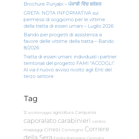
Brochure Punjabi – ਪੰਜਾਬੀ ਵਿੱਚ ਬਰੋਸ਼ਰ
GRETA: NOTA INFORMATIVA sui
permessi di soggiorno per le vittime
della tratta di esseri umani – Luglio 2026
Bando per progetti di assistenza a
favore delle vittime della tratta – Bando
8/2026
Tratta di esseri umani: individuati i partner
territoriali del progetto FAMI “ACCOGLI”.
Al via il nuovo avviso rivolto agli Enti del
terzo settore
Tag
Campania
12
agricoltura
accattonaggio
caporalato
carabinieri
centro
Corriere
cinesi
massaggi
Convegno
della Sera
Emilia Romagna
Giornata