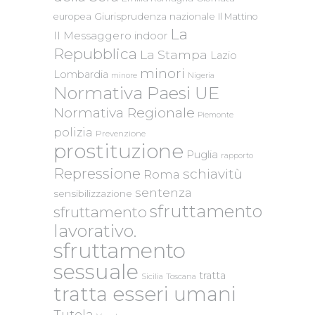
Giurisprudenza nazionale
europea
Il Mattino
La
Il Messaggero
indoor
Repubblica
La Stampa
Lazio
minori
Lombardia
Nigeria
minore
Normativa Paesi UE
Normativa Regionale
Piemonte
polizia
Prevenzione
prostituzione
Puglia
rapporto
Repressione
schiavitù
Roma
sentenza
sensibilizzazione
sfruttamento
sfruttamento
lavorativo.
sfruttamento
sessuale
tratta
Sicilia
Toscana
tratta esseri umani
Tutela