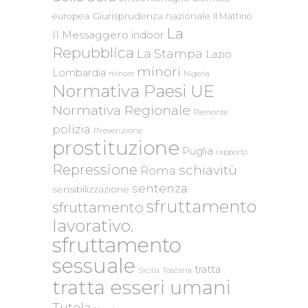
Giurisprudenza nazionale
europea
Il Mattino
La
Il Messaggero
indoor
Repubblica
La Stampa
Lazio
minori
Lombardia
Nigeria
minore
Normativa Paesi UE
Normativa Regionale
Piemonte
polizia
Prevenzione
prostituzione
Puglia
rapporto
Repressione
schiavitù
Roma
sentenza
sensibilizzazione
sfruttamento
sfruttamento
lavorativo.
sfruttamento
sessuale
tratta
Sicilia
Toscana
tratta esseri umani
Tutela