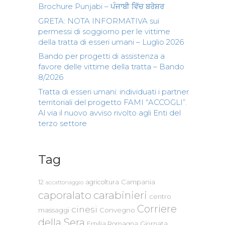
Brochure Punjabi – ਪੰਜਾਬੀ ਵਿੱਚ ਬਰੋਸ਼ਰ
GRETA: NOTA INFORMATIVA sui
permessi di soggiorno per le vittime
della tratta di esseri umani – Luglio 2026
Bando per progetti di assistenza a
favore delle vittime della tratta – Bando
8/2026
Tratta di esseri umani: individuati i partner
territoriali del progetto FAMI “ACCOGLI”.
Al via il nuovo avviso rivolto agli Enti del
terzo settore
Tag
Campania
12
agricoltura
accattonaggio
caporalato
carabinieri
centro
Corriere
cinesi
massaggi
Convegno
della Sera
Emilia Romagna
Giornata