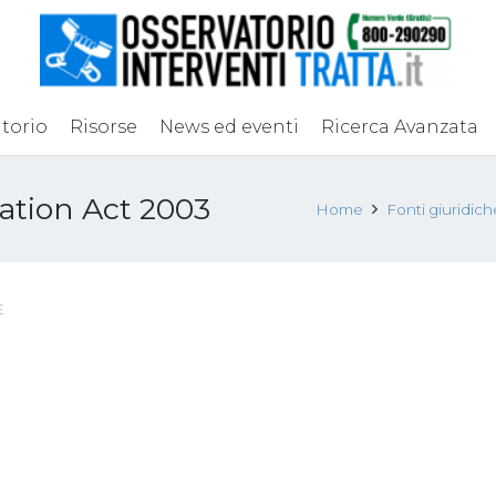
torio
Risorse
News ed eventi
Ricerca Avanzata
ation Act 2003
Home
Fonti giuridic
E