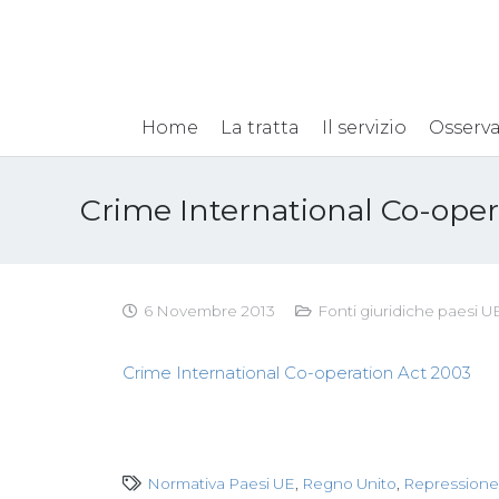
Home
La tratta
Il servizio
Osserva
Crime International Co-oper
6 Novembre 2013
Fonti giuridiche paesi U
Crime International Co-operation Act 2003
Normativa Paesi UE
,
Regno Unito
,
Repressione